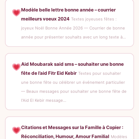
Modèle belle lettre bonne année – courrier
meilleurs voeux 2024
Textes joyeuses fêtes :
joyeux Noël Bonne Année 2026 — Courrier de bonne
année pour présenter souhaits avec un long texte à…
Aid Moubarak said sms – souhaiter une bonne
fête de l’aid Fitr Eid Kebir
Textes pour souhaiter
une bonne fête ou célébrer un événement particulier
— Beaux messages pour souhaiter une bonne fête de
l'Aid El Kebir message…
Citations et Messages sur la Famille à Copier :
Réconciliation, Humour, Amour Familial
Modèles