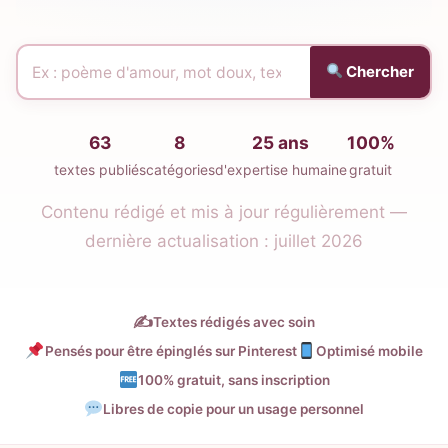
Rechercher
Chercher
un
poème
63
8
25 ans
100%
ou
textes publiés
catégories
d'expertise humaine
gratuit
un
texte
Contenu rédigé et mis à jour régulièrement —
d'amour
dernière actualisation : juillet 2026
✍️
Textes rédigés avec soin
Pensés pour être épinglés sur Pinterest
Optimisé mobile
100% gratuit, sans inscription
Libres de copie pour un usage personnel