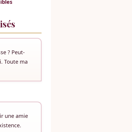
ibles
isés
se ? Peut-
i. Toute ma
ir une amie
xistence.