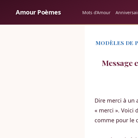
Aller
Amour Poèmes
Mots d’Amour
Anniversai
au
contenu
MODÈLES DE P
Message e
Dire merci à un 
« merci ». Voici
comme pour le c