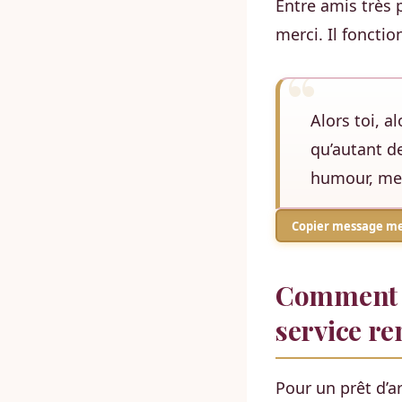
Entre amis très 
merci. Il fonctio
Alors toi, a
qu’autant d
humour, mer
Copier message me
Comment r
service re
Pour un prêt d’a