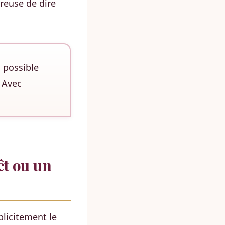
ureuse de dire
l possible
 Avec
t ou un
plicitement le