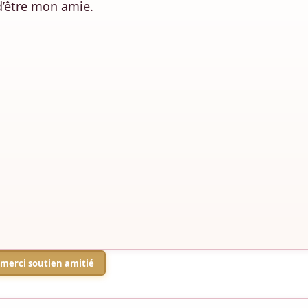
d’être mon amie.
merci soutien amitié