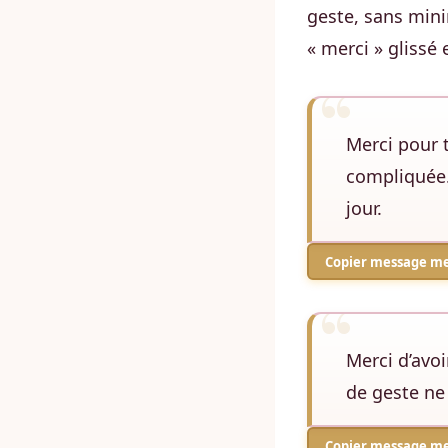
geste, sans min
« merci » glissé
Merci pour t
compliquée. 
jour.
Copier message me
Merci d’avoi
de geste ne 
Copier message me