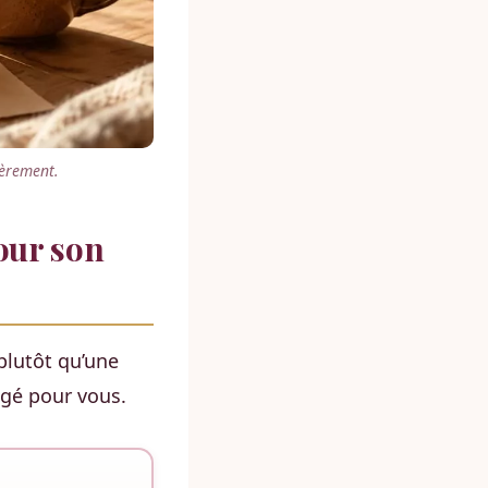
cèrement.
our son
lutôt qu’une
gé pour vous.