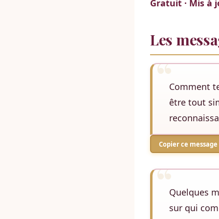
Gratuit · Mis à 
Les messag
Comment te 
être tout s
reconnaiss
Copier ce message 
Quelques mo
sur qui com