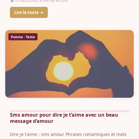
07/08/2026
⏱ 8 min de lecture
Lire le texte →
Poème · Texte
Sms amour pour dire je t’aime avec un beau
message d’amour
Dire je t'aime : sms amour Phrases romantiques et mots